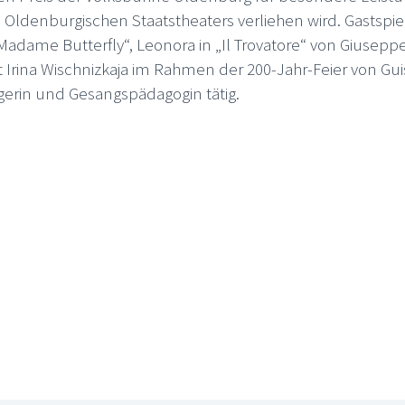
ldenburgischen Staatstheaters verliehen wird. Gastspiele
dame Butterfly“, Leonora in „Il Trovatore“ von Giuseppe 
st Irina Wischnizkaja im Rahmen der 200-Jahr-Feier von Gu
Sängerin und Gesangspädagogin tätig.