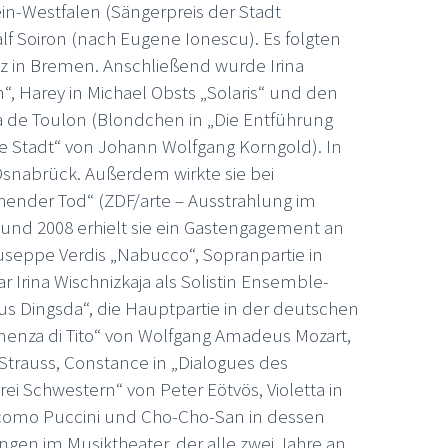
in-Westfalen (Sängerpreis der Stadt
lf Soiron (nach Eugene Ionescu). Es folgten
z in Bremen. Anschließend wurde Irina
on“, Harey in Michael Obsts „Solaris“ und den
a de Toulon (Blondchen in „Die Entführung
te Stadt“ von Johann Wolfgang Korngold). In
Osnabrück. Außerdem wirkte sie bei
ender Tod“ (ZDF/arte – Ausstrahlung im
 und 2008 erhielt sie ein Gastengagement an
iuseppe Verdis „Nabucco“, Sopranpartie in
Irina Wischnizkaja als Solistin Ensemble­
aus Dingsda“, die Hauptpartie in der deutschen
lemenza di Tito“ von Wolfgang Amadeus Mozart,
 Strauss, Constance in „Dialogues des
rei Schwestern“ von Peter Eötvös, Violetta in
Giacomo Puccini und Cho-Cho-San in dessen
ngen im Musiktheater, der alle zwei Jahre an