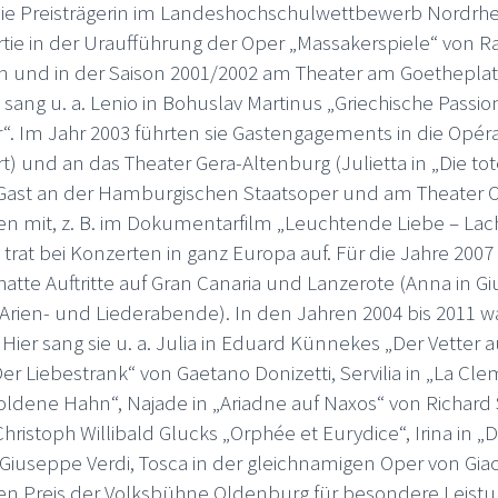
sie Preisträgerin im Landeshochschulwettbewerb Nordrhe
tie in der Uraufführung der Oper „Massakerspiele“ von Ra
ln und in der Saison 2001/2002 am Theater am Goetheplat
Sie sang u. a. Lenio in Bohuslav Martinus „Griechische Passi
“. Im Jahr 2003 führten sie Gastengagements in die Opér
 und an das Theater Gera-Altenburg (Julietta in „Die to
s Gast an der Hamburgischen Staatsoper und am Theater 
 mit, z. B. im Dokumentarfilm „Leuchtende Liebe – Lach
rat bei Konzerten in ganz Europa auf. Für die Jahre 2007
atte Auftritte auf Gran Canaria und Lanzerote (Anna in G
en- und Liederabende). In den Jahren 2004 bis 2011 war 
Hier sang sie u. a. Julia in Eduard Künnekes „Der Vetter 
Der Liebestrank“ von Gaetano Donizetti, Servilia in „La C
goldene Hahn“, Najade in „Ariadne auf Naxos“ von Richard
ristoph Willibald Glucks „Orphée et Eurydice“, Irina in „D
von Giuseppe Verdi, Tosca in der gleichnamigen Oper von 
den Preis der Volksbühne Oldenburg für besondere Leistu