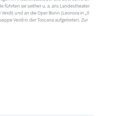
 führten sie seither u. a. ans Landestheater
Verdi) und an die Oper Bonn (Leonora in „Il
iseppe Verdi in der Toscana aufgetreten. Zur