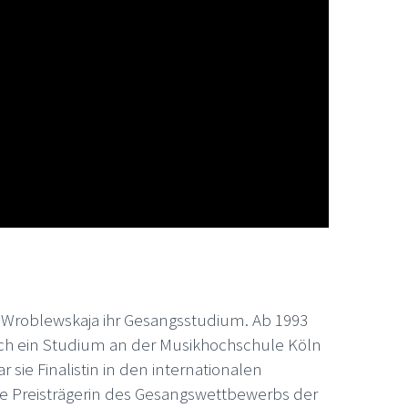
 Wroblewskaja ihr Gesangsstudium. Ab 1993
 sich ein Studium an der Musikhochschule Köln
ie Finalistin in den internationalen
ie Preisträgerin des Gesangswettbewerbs der