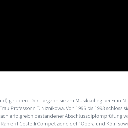
d) geboren. Dort begann sie am Musikkolleg bei Frau N.
Frau Professorin T. Niznikowa. Von 1996 bis 1998 schloss
ach erfolgreich bestandener Abschlussdiplomprüfung war s
anieri I Cestelli Competizione dell’ Opera und Köln sow