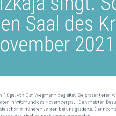
zkaja singt. S
hen Saal des K
ovember 2021
am Flügel von Olaf Wiegmann begleitet. Sie präsentieren We
terten in Wittmund das Novembergrau. Den meisten Bes
a sie schon in früheren Jahren bei uns gastierte. Dennoch 
erfügung, das wir allen noch einmal empfehlen.