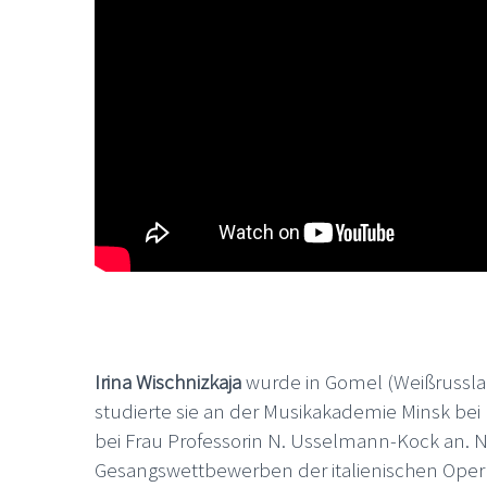
Irina Wischnizkaja
wurde in Gomel (Weißrusslan
studierte sie an der Musikakademie Minsk bei 
bei Frau Professorin N. Usselmann-Kock an. N
Gesangswettbewerben der italienischen Oper R