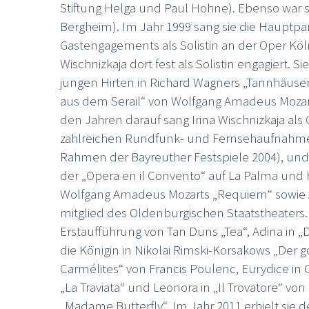
Stiftung Helga und Paul Hohne). Ebenso war 
Bergheim). Im Jahr 1999 sang sie die Hauptpar
Gastengagements als Solistin an der Oper Kö
Wischnizkaja dort fest als Solistin engagiert. 
jungen Hirten in Richard Wagners „Tannhäuser
aus dem Serail“ von Wolfgang Amadeus Mozart)
den Jahren darauf sang Irina Wischnizkaja al
zahlreichen Rundfunk- und Fernsehaufnahmen
Rahmen der Bayreuther Festspiele 2004), und t
der „Opera en il Convento“ auf La Palma und h
Wolfgang Amadeus Mozarts „Requiem“ sowie Ari
mitglied des Oldenburgischen Staatstheaters. 
Erstaufführung von Tan Duns „Tea“, Adina in „
die Königin in Nikolai Rimski-Korsakows „Der 
Carmélites“ von Francis Poulenc, Eurydice in Ch
„La Traviata“ und Leonora in „Il Trovatore“ 
„Madame Butterfly“. Im Jahr 2011 erhielt sie 