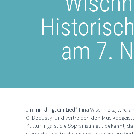
Wischni
Historisc
am 7. N
„In mir klingt ein Lied”
Irina Wischnizkaj wird 
C. Debussy und vertreiben den Musikbegeis
Kulturrings ist die Sopranistin gut bekannt, d
stand sie uns für ein kleines Interview zur V