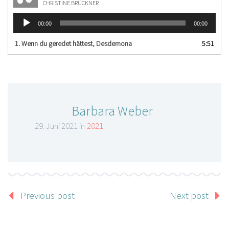
CHRISTINE BRÜCKNER
Audio-
00:00
00:00
Player
1. Wenn du geredet hättest, Desdemona
5:51
Barbara Weber
29. Juni 2021 in
2021
Previous post
Next post